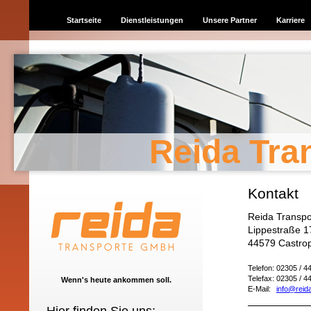
Startseite
Dienstleistungen
Unsere Partner
Karriere
Reida Tr
Kontakt
Reida Transp
Lippestraße 1
44579 Castro
Telefon:
02305 / 4
Telefax:
02305 / 4
Wenn's heute ankommen soll.
E-Mail:
info@reid