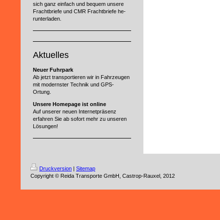
sich ganz einfach und bequem unsere
Frachtbriefe und CMR Frachtbriefe he­
run­ter­la­den.
Aktuelles
Neuer Fuhrpark
Ab jetzt transportieren wir in Fahrzeugen
mit modernster Technik und GPS-
Ortung.
Unsere Homepage ist online
Auf unserer neuen Internet­präsenz
erfahren Sie ab sofort mehr zu unseren
Lösungen!
Druckversion
|
Sitemap
Copyright © Reida Transporte GmbH, Castrop-Rauxel, 2012