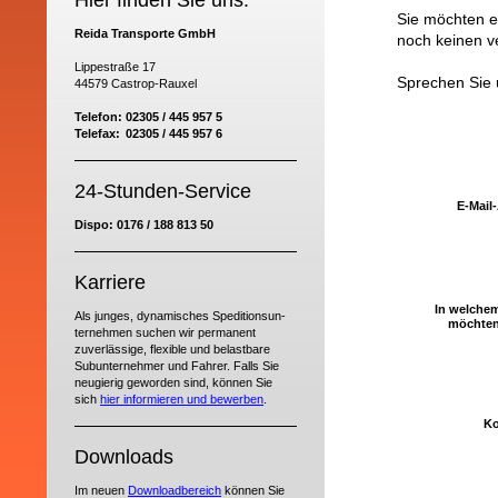
Hier finden Sie uns:
Sie möchten e
Reida Transporte GmbH
noch keinen ve
Lippestraße 17
Sprechen Sie 
44579 Castrop-Rauxel
Telefon:
02305 / 445 957 5
Telefax:
02305 / 445 957 6
24-Stunden-Service
E-Mail
Dispo: 0176 / 188 813 50
Karriere
In welche
Als junges, dynamisches Spe­di­tions­un­
möchten
ter­neh­men suchen wir permanent
zuverlässige, flexible und belastbare
Sub­un­ter­neh­mer und Fahrer. Falls Sie
neugierig geworden sind, können Sie
sich
hier informieren und bewerben
.
Ko
Downloads
Im neuen
Down­load­be­reich
kön­nen Sie